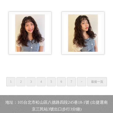
1
2
3
4
5
6
7
>
最後一頁
地址：
105台北市松山
區八德路四段245巷18-1號
(出捷運南
京三民站3號出口步行3分鐘)