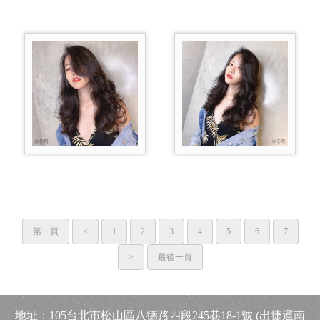
第一頁
<
1
2
3
4
5
6
7
>
最後一頁
地址：
105台北市松山
區八德路四段245巷18-1號
(出捷運南